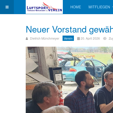
HOME
MITFLIEGEN
Neuer Vorstand gewäh
Dietrich Münchmeyer
Verein
20. April 2026
Zug