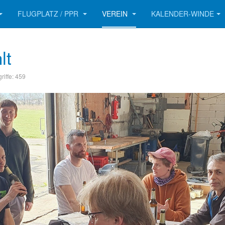
FLUGPLATZ / PPR
VEREIN
KALENDER-WINDE
lt
riffe: 459