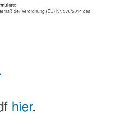
rmulare:
die gemäß der Verordnung (EU) Nr. 376/2014 des
.
df
hier
.