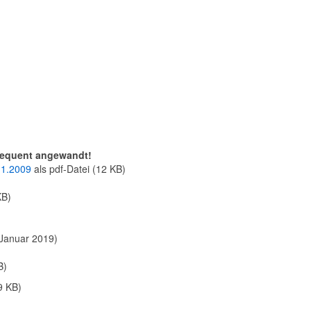
sequent angewandt!
1.1.2009
als pdf-Datei (12 KB)
KB)
 Januar 2019)
B)
9 KB)