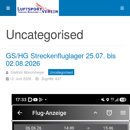
Uncategorised
GS/HG Streckenfluglager 25.07. bis
02.08.2026
Dietrich Münchmeyer
Uncategorised
12. Juni 2026
Zugriffe: 437