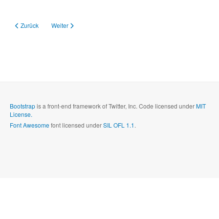
Vorheriger Beitrag: GS/HG Streckenfluglager 25.07. bis 02.08.2026
Nächster Beitrag: Fliegen lernen
Zurück
Weiter
Bootstrap
is a front-end framework of Twitter, Inc. Code licensed under
MIT
License.
Font Awesome
font licensed under
SIL OFL 1.1
.